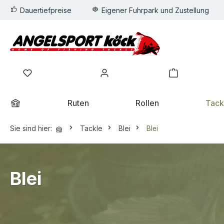
Dauertiefpreise
Eigener Fuhrpark und Zustellung
springen
Zur Hauptnavigation springen
Wunschzettel
Mein Konto
Warenkorb
Ruten
Rollen
Tack
Sie sind hier:
Tackle
Blei
Blei
Blei