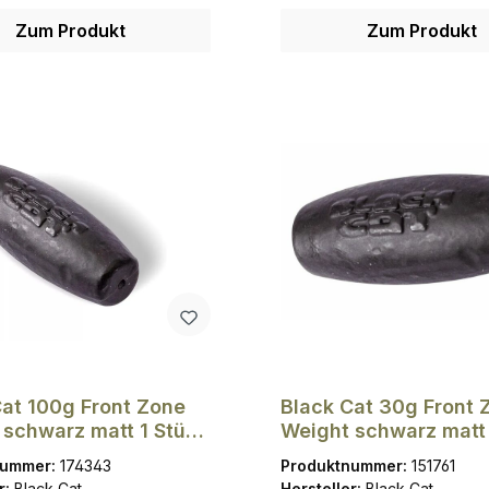
Zum Produkt
Zum Produkt
Cat 100g Front Zone
Black Cat 30g Front 
 schwarz matt 1 Stück
Weight schwarz matt
mm
Stück Ø 1,5mm
nummer:
174343
Produktnummer:
151761
r:
Black Cat
Hersteller:
Black Cat