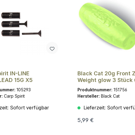
irit IN-LINE
Black Cat 20g Front 
EAD 15G X5
Weight glow 3 Stück
1,5mm
nummer:
105293
Produktnummer:
151756
r:
Carp Spirit
Hersteller:
Black Cat
zeit:
Sofort verfügbar
Lieferzeit:
Sofort verf
5,99 €