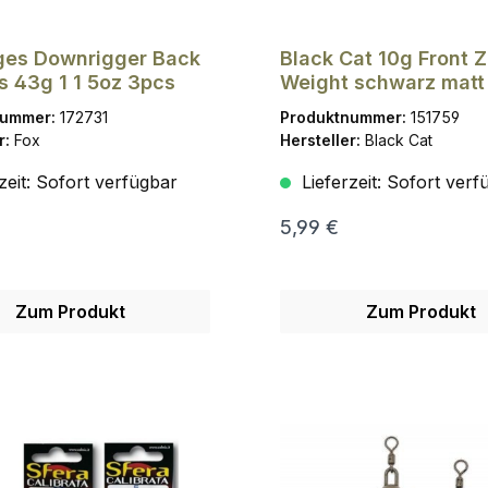
ges Downrigger Back
Black Cat 10g Front 
s 43g 1 1 5oz 3pcs
Weight schwarz matt
d1,5mm
nummer:
172731
Produktnummer:
151759
r:
Fox
Hersteller:
Black Cat
zeit:
Sofort verfügbar
Lieferzeit:
Sofort verf
5,99 €
Zum Produkt
Zum Produkt