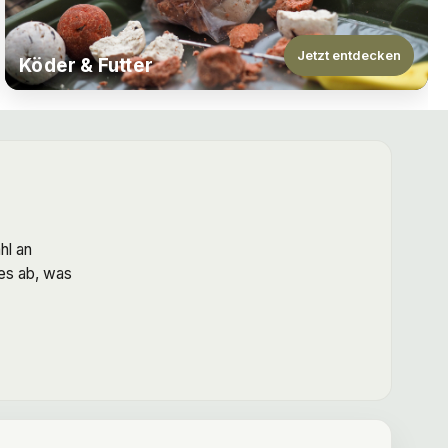
Jetzt entdecken
Köder & Futter
hl an
les ab, was