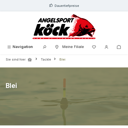
alt springen
Dauertiefpreise
Navigation
Meine Filiale
Sie sind hier:
Tackle
Blei
Blei