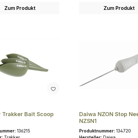
Zum Produkt
Zum Produkt
 Trakker Bait Scoop
Daiwa NZON Stop Ne
NZSN1
nummer:
136215
Produktnummer:
134720
r:
Trakker
Hersteller:
Daiwa