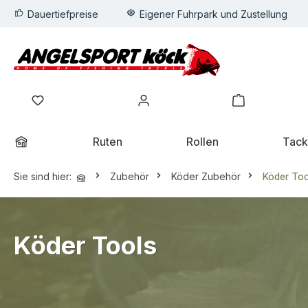
Dauertiefpreise
Eigener Fuhrpark und Zustellung
springen
Zur Hauptnavigation springen
Wunschzettel
Mein Konto
Warenkorb
Ruten
Rollen
Tack
Sie sind hier:
Zubehör
Köder Zubehör
Köder Too
Köder Tools