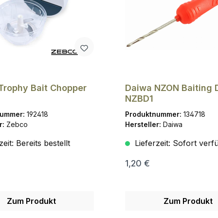
Trophy Bait Chopper
Daiwa NZON Baiting D
NZBD1
nummer:
192418
Produktnummer:
134718
r:
Zebco
Hersteller:
Daiwa
zeit:
Bereits bestellt
Lieferzeit:
Sofort verf
1,20 €
Zum Produkt
Zum Produkt