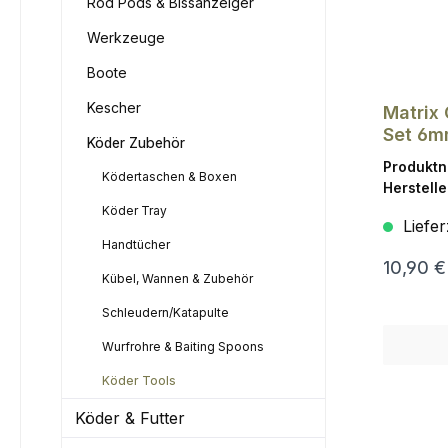
Rod Pods & Bissanzeiger
Werkzeuge
Boote
Kescher
Matrix
Set 6
Köder Zubehör
Produkt
Ködertaschen & Boxen
Herstelle
Köder Tray
Liefer
Handtücher
10,90 €
Kübel, Wannen & Zubehör
Schleudern/Katapulte
Wurfrohre & Baiting Spoons
Köder Tools
Köder & Futter