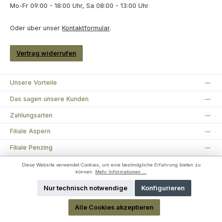
Mo-Fr 09:00 - 18:00 Uhr, Sa 08:00 - 13:00 Uhr
Oder über unser
Kontaktformular
.
Vertrag widerrufen
Unsere Vorteile
Das sagen unsere Kunden
Zahlungsarten
Filiale Aspern
Filiale Penzing
Über uns
Diese Website verwendet Cookies, um eine bestmögliche Erfahrung bieten zu
können.
Mehr Informationen ...
Seit über 15 Jahren sind wir bei Angelsport Köck dein
kompetenter Ansprechpartner rund ums Angeln.
Nur technisch notwendige
Konfigurieren
Unser Geschäft steht für Qualität und Leidenschaft im Angelsport,
und wir bieten dir eine breite Auswahl an Produkten und Zubehör,
Alle Cookies akzeptieren
um dein Angelerlebnis zu bereichern.