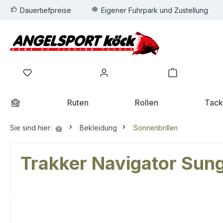
Dauertiefpreise
Eigener Fuhrpark und Zustellung
springen
Zur Hauptnavigation springen
Wunschzettel
Mein Konto
Warenkorb
Ruten
Rollen
Tack
Sie sind hier:
Bekleidung
Sonnenbrillen
Trakker Navigator Sun
Bildergalerie überspringen