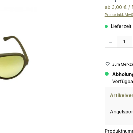
ab
3,00 € /
Preise inkl. MwS
Lieferzeit
Produkt Anzahl:
Zum Merkze
Abholun
Verfügbar 
Artikelve
Angelspor
Produktnum