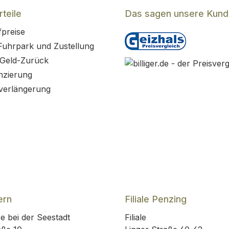
teile
Das sagen unsere Kun
fpreise
Fuhrpark und Zustellung
 Geld-Zurück
nzierung
verlängerung
ern
Filiale Penzing
e bei der Seestadt
Filiale