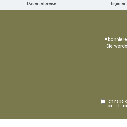
Dauertiefpreise
Eigener 
Abonnieren
Sie werde
Ich habe 
bin mit ih