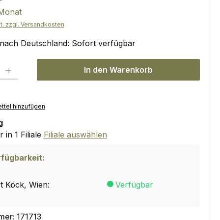
 Monat
t. zzgl. Versandkosten
 nach Deutschland: Sofort verfügbar
 Gib den gewünschten Wert ein oder benutze die Schaltflächen um die Anzahl
In den Warenkorb
ttel hinzufügen
g
in 1 Filiale
Filiale auswählen
rfügbarkeit:
t Köck
, Wien:
Verfügbar
mer:
171713