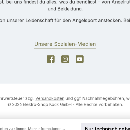
ist, bei uns findest du alles, was du benötigst – von Angelr
und Bekleidung.
on unserer Leidenschaft für den Angelsport anstecken. Bei
Unsere Sozialen-Medien
Facebook
Instagram
YouTube
ehrwertsteuer zzgl.
Versandkosten
und ggf. Nachnahmegebühren, we
© 2026 Elektro-Shop Köck GmbH - Alle Rechte vorbehalten.
Nur technisch not
ieten zu können.
Mehr Informationen ...